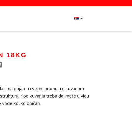
N 18KG
č
nda. Ima prijatnu cvetnu aromu a u kuvanom
 strukturu. Kod kuvanja treba da imate u vidu
ko vode koliko običan.