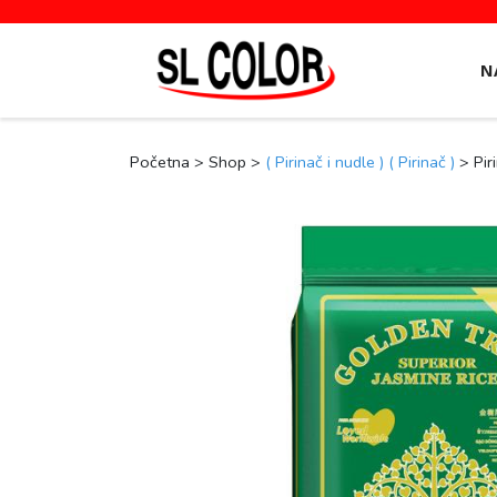
N
Početna > Shop >
( Pirinač i nudle )
( Pirinač )
> Pir