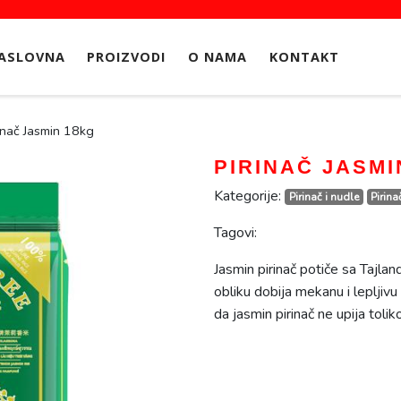
ASLOVNA
PROIZVODI
O NAMA
KONTAKT
inač Jasmin 18kg
PIRINAČ JASMI
Kategorije:
Pirinač i nudle
Pirina
Tagovi:
Jasmin pirinač potiče sa Tajla
obliku dobija mekanu i lepljivu
da jasmin pirinač ne upija toli