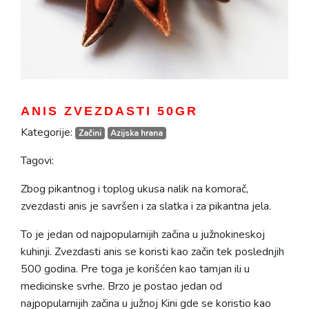
ANIS ZVEZDASTI 50GR
Kategorije:
Začini
Azijska hrana
Tagovi:
Zbog pikantnog i toplog ukusa nalik na komorač,
zvezdasti anis je savršen i za slatka i za pikantna jela.
To je jedan od najpopularnijih začina u južnokineskoj
kuhinji. Zvezdasti anis se koristi kao začin tek poslednjih
500 godina. Pre toga je korišćen kao tamjan ili u
medicinske svrhe. Brzo je postao jedan od
najpopularnijih začina u južnoj Kini gde se koristio kao