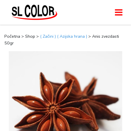
Početna > Shop >
( Začini )
( Azijska hrana )
> Anis zvezdasti
50gr