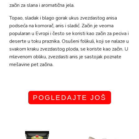
začin za slana i aromatična jela.
Topao, sladak i blago gorak ukus zvezdastog anisa
podseća na komorač, anis i sladić. Začin je veoma
popularan u Evropi i često se koristi kao začin za peciva i
deserte u toku praznika. Osušeni folikuli, koji se nalaze u
svakom kraku zvezdastog ploda, se koriste kao začin. U
mlevenom obliku, zvezdasti anis je sastojak poznate
mešavine pet začina.
POGLEDAJTE JOŠ