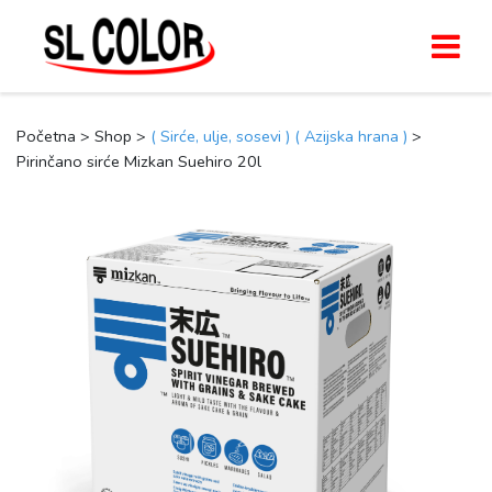
Početna > Shop >
( Sirće, ulje, sosevi )
( Azijska hrana )
>
Pirinčano sirće Mizkan Suehiro 20l