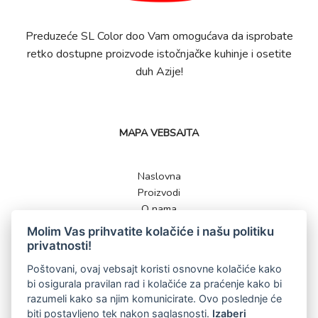
Preduzeće SL Color doo Vam omogućava da isprobate
retko dostupne proizvode istočnjačke kuhinje i osetite
duh Azije!
MAPA VEBSAJTA
Naslovna
Proizvodi
O nama
Kontakt
Molim Vas prihvatite kolačiće i našu politiku
privatnosti!
Poštovani, ovaj vebsajt koristi osnovne kolačiće kako
bi osigurala pravilan rad i kolačiće za praćenje kako bi
KONTAKT
razumeli kako sa njim komunicirate. Ovo poslednje će
biti postavljeno tek nakon saglasnosti.
Izaberi