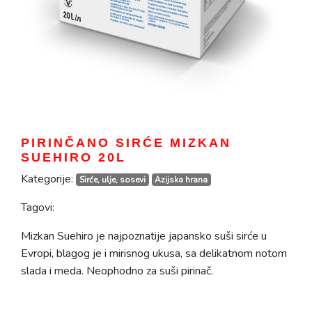
PIRINČANO SIRĆE MIZKAN
SUEHIRO 20L
Kategorije:
Sirće, ulje, sosevi
Azijska hrana
Tagovi:
Mizkan Suehiro je najpoznatije japansko suši sirće u
Evropi, blagog je i mirisnog ukusa, sa delikatnom notom
slada i meda. Neophodno za suši pirinač.