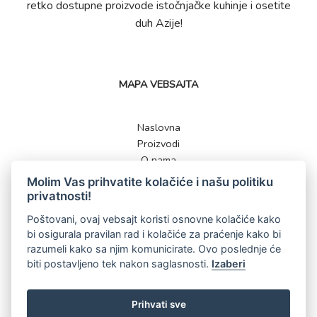
retko dostupne proizvode istočnjačke kuhinje i osetite
duh Azije!
MAPA VEBSAJTA
Naslovna
Proizvodi
O nama
Kontakt
Molim Vas prihvatite kolačiće i našu politiku
privatnosti!
Poštovani, ovaj vebsajt koristi osnovne kolačiće kako
bi osigurala pravilan rad i kolačiće za praćenje kako bi
KONTAKT
razumeli kako sa njim komunicirate. Ovo poslednje će
biti postavljeno tek nakon saglasnosti.
Izaberi
062 561 513
shop@slcolor.rs
Prihvati sve