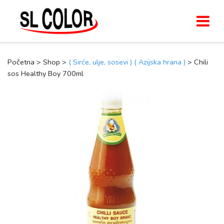
Početna > Shop >
( Sirće, ulje, sosevi )
( Azijska hrana )
> Chili
sos Healthy Boy 700ml