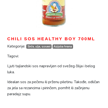
CHILI SOS HEALTHY BOY 700ML
Kategorije:
Sirće, ulje, sosevi
Azijska hrana
Tagovi:
Ljuti tajlandski sos napravljen od svežeg čilija i belog
luka.
Idealan sos za pečenu ili prženu piletinu. Takođe, odličan
za jela sa rezancima i pirinčem, pomfrit ili začinjenu
paradajz supu.