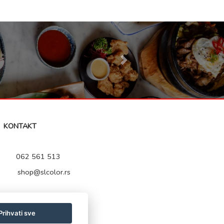
Next
KONTAKT
062 561 513
shop@slcolor.rs
Prihvati sve