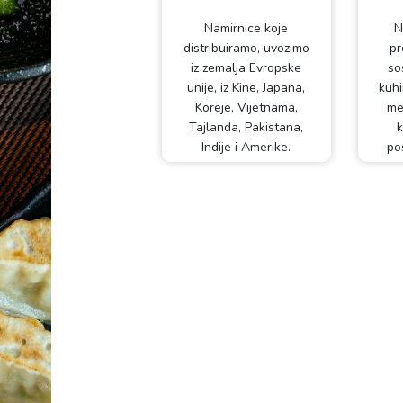
Namirnice koje
N
distribuiramo, uvozimo
pr
iz zemalja Evropske
so
unije, iz Kine, Japana,
kuhi
Koreje, Vijetnama,
me
Tajlanda, Pakistana,
k
Indije i Amerike.
po