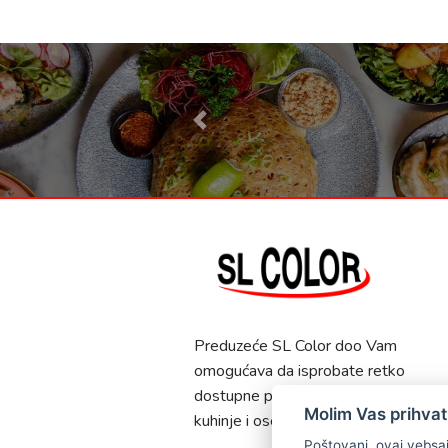
Previous
Preduzeće SL Color doo Vam
omogućava da isprobate retko
dostupne proizvode istočnjačke
Molim Vas prihvati
kuhinje i osetite duh Azije!
Poštovani, ovaj vebsajt koristi osnovne kolačiće kako bi osigurala pravilan