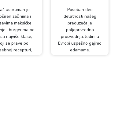
aš asortiman je
Poseban deo
oširen začinima i
delatnosti našeg
sevima meksičke
preduzeća je
nje i burgerima od
poljoprivredna
sa najviše klase,
proizvodnja. Jedini u
oji se prave po
Evropi uspešno gajimo
sebnoj recepturi,
edamame.
samo za nas.