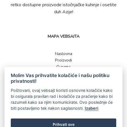
retko dostupne proizvode istočnjačke kuhinje i osetite
duh Azije!
MAPA VEBSAJTA
Naslovna
Proizvodi
O nama
Kontakt
Molim Vas prihvatite kolačiće i našu politiku
privatnosti!
Poštovani, ovaj vebsajt koristi osnovne kolačiće kako
bi osigurala pravilan rad i kolačiće za praćenje kako bi
KONTAKT
razumeli kako sa njim komunicirate. Ovo poslednje će
biti postavljeno tek nakon saglasnosti.
Izaberi
062 561 513
shop@slcolor.rs
Prihvati sve