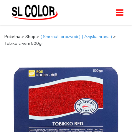
Početna > Shop >
( Smrznuti proizvodi )
( Azijska hrana )
>
Tobiko crveni 500gr