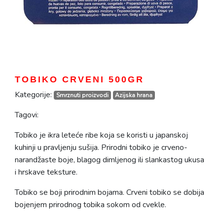
TOBIKO CRVENI 500GR
Kategorije:
Smrznuti proizvodi
Azijska hrana
Tagovi:
Tobiko je ikra leteće ribe koja se koristi u japanskoj
kuhinji u pravljenju sušija. Prirodni tobiko je crveno-
narandžaste boje, blagog dimljenog ili slankastog ukusa
i hrskave teksture.
Tobiko se boji prirodnim bojama. Crveni tobiko se dobija
bojenjem prirodnog tobika sokom od cvekle.