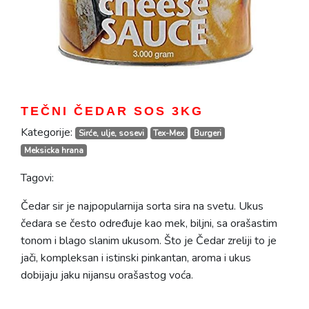
TEČNI ČEDAR SOS 3KG
Kategorije:
Sirće, ulje, sosevi
Tex-Mex
Burgeri
Meksicka hrana
Tagovi:
Čedar sir je najpopularnija sorta sira na svetu. Ukus
čedara se često određuje kao mek, biljni, sa orašastim
tonom i blago slanim ukusom. Što je Čedar zreliji to je
jači, kompleksan i istinski pinkantan, aroma i ukus
dobijaju jaku nijansu orašastog voća.