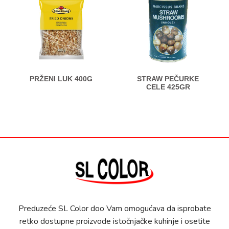
PRŽENI LUK 400G
STRAW PEČURKE
CELE 425GR
Preduzeće SL Color doo Vam omogućava da isprobate
retko dostupne proizvode istočnjačke kuhinje i osetite