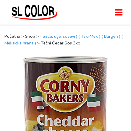
Početna > Shop >
( Sirće, ulje, sosevi )
( Tex-Mex )
( Burgeri )
(
Meksicka hrana )
> Tečni Čedar Sos 3kg