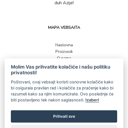
duh Azije!
MAPA VEBSAJTA
Naslovna
Proizvodi
O nama
Kontakt
Molim Vas prihvatite kolačiće i našu politiku
privatnosti!
Poštovani, ovaj vebsajt koristi osnovne kolačiće kako
bi osigurala pravilan rad i kolačiće za praćenje kako bi
KONTAKT
razumeli kako sa njim komunicirate. Ovo poslednje će
biti postavljeno tek nakon saglasnosti.
Izaberi
062 561 513
shop@slcolor.rs
Prihvati sve